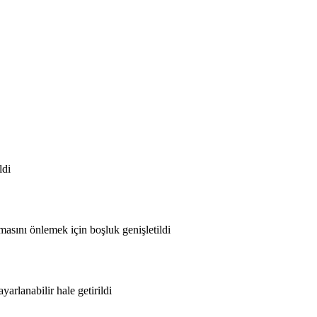
ldi
lmasını önlemek için boşluk genişletildi
yarlanabilir hale getirildi