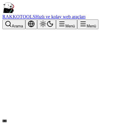
RAKKOTOOLS
Hızlı ve kolay web araçları
Arama
Menü
Menü
🎟️