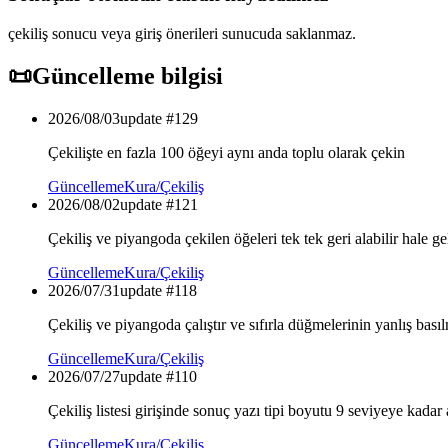
çekiliş sonucu veya giriş önerileri sunucuda saklanmaz.
📜
Güncelleme bilgisi
2026/08/03
update #
129
Çekilişte en fazla 100 öğeyi aynı anda toplu olarak çekin
Güncelleme
Kura/Çekiliş
2026/08/02
update #
121
Çekiliş ve piyangoda çekilen öğeleri tek tek geri alabilir hale ge
Güncelleme
Kura/Çekiliş
2026/07/31
update #
118
Çekiliş ve piyangoda çalıştır ve sıfırla düğmelerinin yanlış bası
Güncelleme
Kura/Çekiliş
2026/07/27
update #
110
Çekiliş listesi girişinde sonuç yazı tipi boyutu 9 seviyeye kadar a
Güncelleme
Kura/Çekiliş