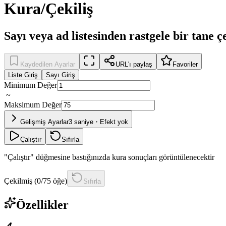
Kura/Çekiliş
Sayı veya ad listesinden rastgele bir tane ç
Kaydedilen Ayarlar
URL'ı paylaş
Favoriler
Liste Giriş
Sayı Giriş
Minimum Değer
~
Maksimum Değer
Gelişmiş Ayarlar
3 saniye・Efekt yok
Çalıştır
Sıfırla
"Çalıştır" düğmesine bastığınızda kura sonuçları görüntülenecektir
Çekilmiş (0/75 öğe)
Sıfırla
Özellikler