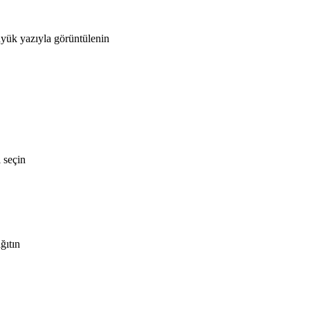
üyük yazıyla görüntülenin
 seçin
ğıtın