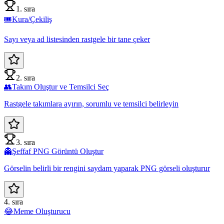
1. sıra
🎟️
Kura/Çekiliş
Sayı veya ad listesinden rastgele bir tane çeker
2. sıra
👥
Takım Oluştur ve Temsilci Seç
Rastgele takımlara ayırın, sorumlu ve temsilci belirleyin
3. sıra
👻
Şeffaf PNG Görüntü Oluştur
Görselin belirli bir rengini saydam yaparak PNG görseli oluşturur
4. sıra
😂
Meme Oluşturucu