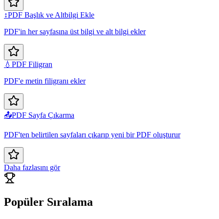
↕️
PDF Başlık ve Altbilgi Ekle
PDF'in her sayfasına üst bilgi ve alt bilgi ekler
💧
PDF Filigran
PDF'e metin filigranı ekler
📤
PDF Sayfa Çıkarma
PDF'ten belirtilen sayfaları çıkarıp yeni bir PDF oluşturur
Daha fazlasını gör
Popüler Sıralama