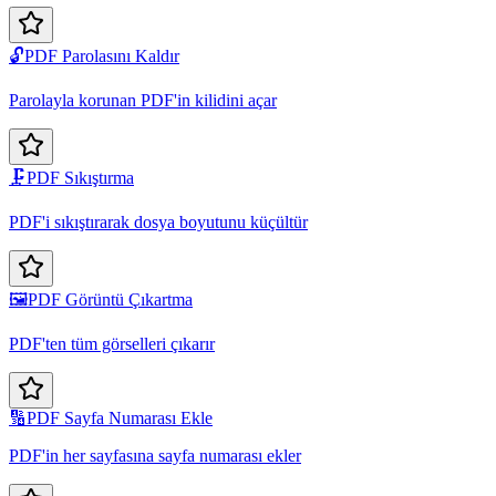
🔓
PDF Parolasını Kaldır
Parolayla korunan PDF'in kilidini açar
🗜️
PDF Sıkıştırma
PDF'i sıkıştırarak dosya boyutunu küçültür
🖼️
PDF Görüntü Çıkartma
PDF'ten tüm görselleri çıkarır
🔢
PDF Sayfa Numarası Ekle
PDF'in her sayfasına sayfa numarası ekler