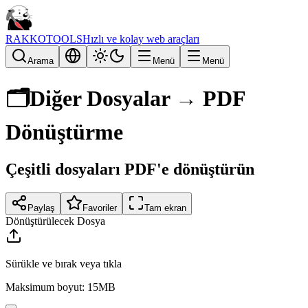
RAKKOTOOLS
Hızlı ve kolay web araçları
Arama
Menü
Menü
🗂️
Diğer Dosyalar → PDF
Dönüştürme
Çeşitli dosyaları PDF'e dönüştürün
Paylaş
Favoriler
Tam ekran
Dönüştürülecek Dosya
Sürükle ve bırak veya tıkla
Maksimum boyut: 15MB