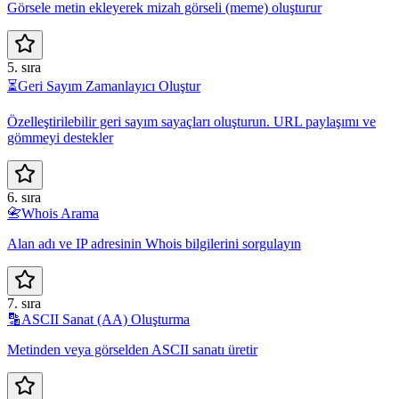
Görsele metin ekleyerek mizah görseli (meme) oluşturur
5. sıra
⏳
Geri Sayım Zamanlayıcı Oluştur
Özelleştirilebilir geri sayım sayaçları oluşturun. URL paylaşımı ve
gömmeyi destekler
6. sıra
📇
Whois Arama
Alan adı ve IP adresinin Whois bilgilerini sorgulayın
7. sıra
🔡
ASCII Sanat (AA) Oluşturma
Metinden veya görselden ASCII sanatı üretir