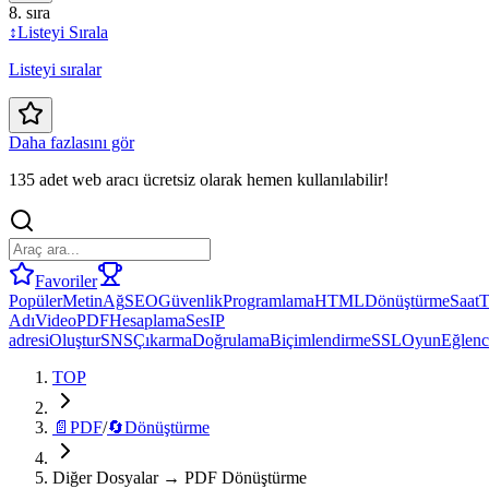
8. sıra
↕️
Listeyi Sırala
Listeyi sıralar
Daha fazlasını gör
135 adet web aracı ücretsiz olarak hemen kullanılabilir!
Favoriler
Popüler
Metin
Ağ
SEO
Güvenlik
Programlama
HTML
Dönüştürme
Saat
T
Adı
Video
PDF
Hesaplama
Ses
IP
adresi
Oluştur
SNS
Çıkarma
Doğrulama
Biçimlendirme
SSL
Oyun
Eğlenc
TOP
📄
PDF
/
🔄
Dönüştürme
Diğer Dosyalar → PDF Dönüştürme