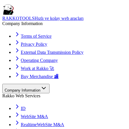
RAKKOTOOLS
Hızlı ve kolay web araçları
Company Information
Terms of Service
Privacy Policy
External Data Transmission Policy
Operating Company
Work at Rakko 🚀
Buy Merchandise 🏬
Company Information
Rakko Web Services
ID
WebSite M&A
RealtimeWebSite M&A