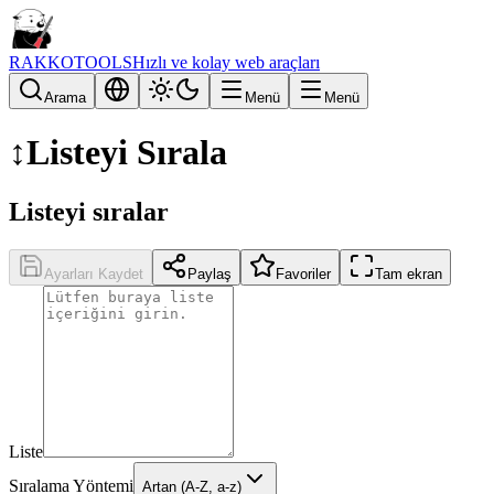
RAKKOTOOLS
Hızlı ve kolay web araçları
Arama
Menü
Menü
↕️
Listeyi Sırala
Listeyi sıralar
Ayarları Kaydet
Paylaş
Favoriler
Tam ekran
Liste
Sıralama Yöntemi
Artan (A-Z, a-z)