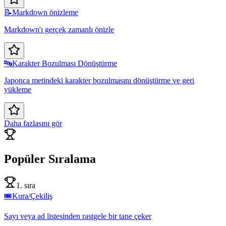
📝
Markdown önizleme
Markdown'ı gerçek zamanlı önizle
🔤
Karakter Bozulması Dönüştürme
Japonca metindeki karakter bozulmasını dönüştürme ve geri
yükleme
Daha fazlasını gör
Popüler Sıralama
1. sıra
🎟️
Kura/Çekiliş
Sayı veya ad listesinden rastgele bir tane çeker