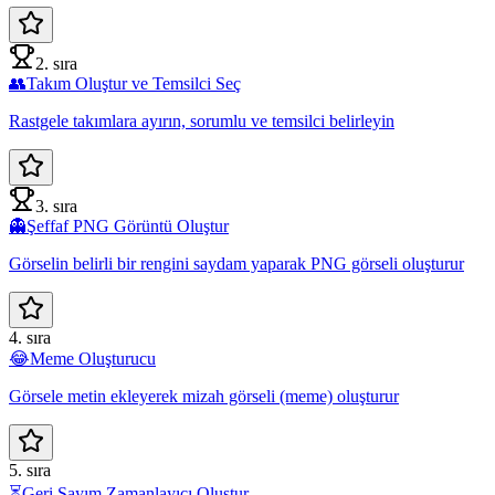
2. sıra
👥
Takım Oluştur ve Temsilci Seç
Rastgele takımlara ayırın, sorumlu ve temsilci belirleyin
3. sıra
👻
Şeffaf PNG Görüntü Oluştur
Görselin belirli bir rengini saydam yaparak PNG görseli oluşturur
4. sıra
😂
Meme Oluşturucu
Görsele metin ekleyerek mizah görseli (meme) oluşturur
5. sıra
⏳
Geri Sayım Zamanlayıcı Oluştur