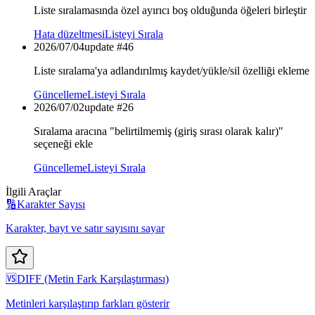
Liste sıralamasında özel ayırıcı boş olduğunda öğeleri birleştir
Hata düzeltmesi
Listeyi Sırala
2026/07/04
update #
46
Liste sıralama'ya adlandırılmış kaydet/yükle/sil özelliği ekleme
Güncelleme
Listeyi Sırala
2026/07/02
update #
26
Sıralama aracına "belirtilmemiş (giriş sırası olarak kalır)"
seçeneği ekle
Güncelleme
Listeyi Sırala
İlgili Araçlar
🔢
Karakter Sayısı
Karakter, bayt ve satır sayısını sayar
🆚
DIFF (Metin Fark Karşılaştırması)
Metinleri karşılaştırıp farkları gösterir