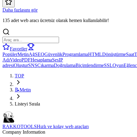
Daha fazlasını gör
135 adet web aracı ücretsiz olarak hemen kullanılabilir!
Favoriler
Popüler
Metin
Ağ
SEO
Güvenlik
Programlama
HTML
Dönüştürme
Saat
T
Adı
Video
PDF
Hesaplama
Ses
IP
adresi
Oluştur
SNS
Çıkarma
Doğrulama
Biçimlendirme
SSL
Oyun
Eğlenc
TOP
📝
Metin
Listeyi Sırala
RAKKOTOOLS
Hızlı ve kolay web araçları
Company Information