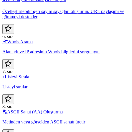
Özelleştirilebilir geri sayım sayaçları oluşturun. URL paylaşımı ve
gömmeyi destekler
6. sıra
📇
Whois Arama
Alan adı ve IP adresinin Whois bilgilerini sorgulayın
7. sıra
↕️
Listeyi Sırala
Listeyi sıralar
8. sıra
🔡
ASCII Sanat (AA) Oluşturma
Metinden veya görselden ASCII sanatı üretir