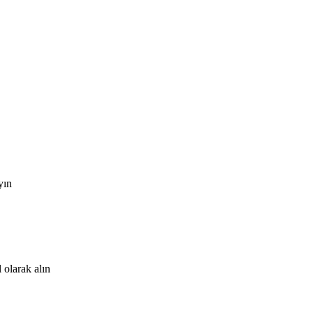
yın
 olarak alın