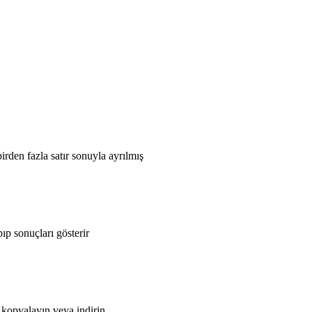
irden fazla satır sonuyla ayrılmış
 sonuçları gösterir
 kopyalayın veya indirin