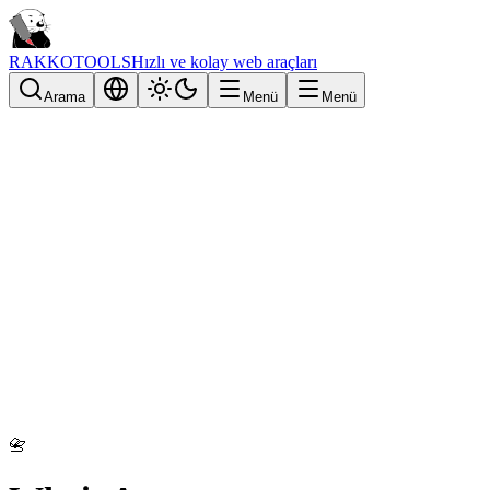
RAKKOTOOLS
Hızlı ve kolay web araçları
Arama
Menü
Menü
📇