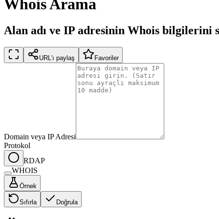
Whois Arama
Alan adı ve IP adresinin Whois bilgilerini 
URL'ı paylaş
Favoriler
Domain veya IP Adresi
Protokol
RDAP
WHOIS
Örnek
Sıfırla
Doğrula