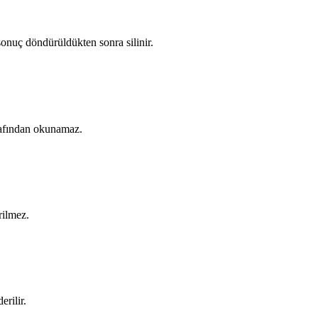
onuç döndürüldükten sonra silinir.
arafından okunamaz.
rilmez.
rilir.