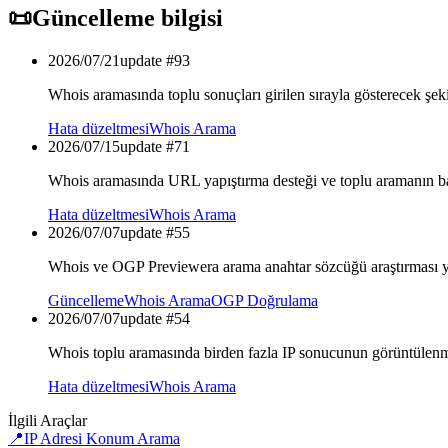
📜
Güncelleme bilgisi
2026/07/21
update #
93
Whois aramasında toplu sonuçları girilen sırayla gösterecek şeki
Hata düzeltmesi
Whois Arama
2026/07/15
update #
71
Whois aramasında URL yapıştırma desteği ve toplu aramanın başa
Hata düzeltmesi
Whois Arama
2026/07/07
update #
55
Whois ve OGP Previewera arama anahtar sözcüğü araştırması 
Güncelleme
Whois Arama
OGP Doğrulama
2026/07/07
update #
54
Whois toplu aramasında birden fazla IP sonucunun görüntülenme
Hata düzeltmesi
Whois Arama
İlgili Araçlar
📍
IP Adresi Konum Arama