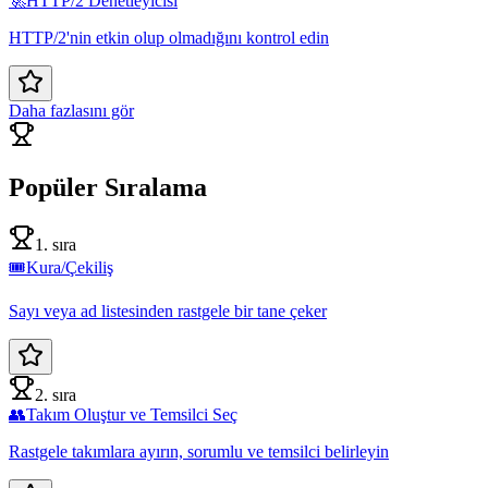
🚀
HTTP/2 Denetleyicisi
HTTP/2'nin etkin olup olmadığını kontrol edin
Daha fazlasını gör
Popüler Sıralama
1. sıra
🎟️
Kura/Çekiliş
Sayı veya ad listesinden rastgele bir tane çeker
2. sıra
👥
Takım Oluştur ve Temsilci Seç
Rastgele takımlara ayırın, sorumlu ve temsilci belirleyin