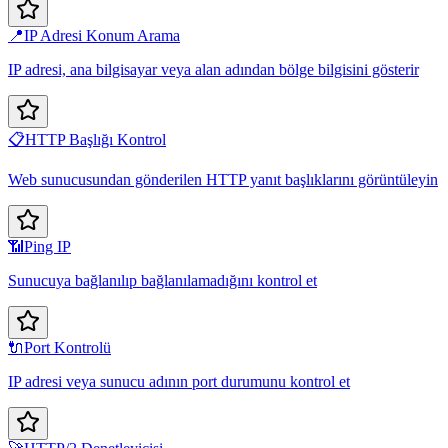
📍
IP Adresi Konum Arama
IP adresi, ana bilgisayar veya alan adından bölge bilgisini gösterir
📋
HTTP Başlığı Kontrol
Web sunucusundan gönderilen HTTP yanıt başlıklarını görüntüleyin
📶
Ping IP
Sunucuya bağlanılıp bağlanılamadığını kontrol et
🔌
Port Kontrolü
IP adresi veya sunucu adının port durumunu kontrol et