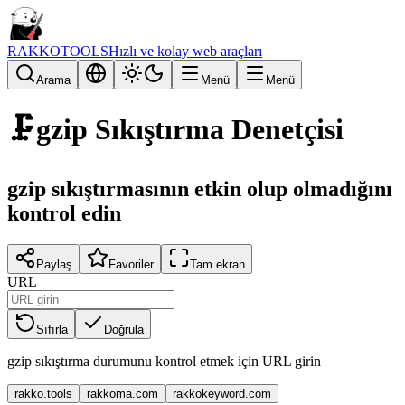
RAKKOTOOLS
Hızlı ve kolay web araçları
Arama
Menü
Menü
🗜️
gzip Sıkıştırma Denetçisi
gzip sıkıştırmasının etkin olup olmadığını
kontrol edin
Paylaş
Favoriler
Tam ekran
URL
Sıfırla
Doğrula
gzip sıkıştırma durumunu kontrol etmek için URL girin
rakko.tools
rakkoma.com
rakkokeyword.com