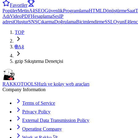
Favoriler
Popüler
Metin
Ağ
SEO
Güvenlik
Programlama
HTML
Dönüştürme
Saat
T
Adı
Video
PDF
Hesaplama
Ses
IP
adresi
Oluştur
SNS
Çıkarma
Doğrulama
Biçimlendirme
SSL
Oyun
Eğlenc
TOP
🌐
Ağ
gzip Sıkıştırma Denetçisi
RAKKOTOOLS
Hızlı ve kolay web araçları
Company Information
Terms of Service
Privacy Policy
External Data Transmission Policy
Operating Company
Work at Rakko 🚀