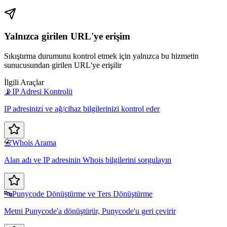
Yalnızca girilen URL'ye erişim
Sıkıştırma durumunu kontrol etmek için yalnızca bu hizmetin
sunucusundan girilen URL'ye erişilir
İlgili Araçlar
📡
IP Adresi Kontrolü
IP adresinizi ve ağ/cihaz bilgilerinizi kontrol eder
📇
Whois Arama
Alan adı ve IP adresinin Whois bilgilerini sorgulayın
🔤
Punycode Dönüştürme ve Ters Dönüştürme
Metni Punycode'a dönüştürür, Punycode'u geri çevirir