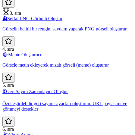
3. sıra
👻
Şeffaf PNG Görüntü Oluştur
Görselin belirli bir rengini saydam yaparak PNG görseli oluşturur
4. sıra
😂
Meme Oluşturucu
Görsele metin ekleyerek mizah görseli (meme) oluşturur
5. sıra
⏳
Geri Sayım Zamanlayıcı Oluştur
Özelleştirilebilir geri sayım sayaçları oluşturun. URL paylaşımı ve
gömmeyi destekler
6. sıra
📇
Whois Arama