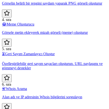
Görselin belirli bir rengini saydam yaparak PNG görseli oluşturur
4. sıra
😂
Meme Oluşturucu
Görsele metin ekleyerek mizah görseli (meme) oluşturur
5. sıra
⏳
Geri Sayım Zamanlayıcı Oluştur
Özelleştirilebilir geri sayım sayaçları oluşturun. URL paylaşımı ve
gömmeyi destekler
6. sıra
📇
Whois Arama
Alan adı ve IP adresinin Whois bilgilerini sorgulayın