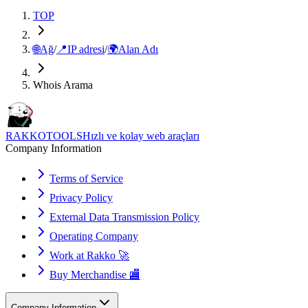
TOP
🌐
Ağ
/
📍
IP adresi
/
🌍
Alan Adı
Whois Arama
RAKKOTOOLS
Hızlı ve kolay web araçları
Company Information
Terms of Service
Privacy Policy
External Data Transmission Policy
Operating Company
Work at Rakko 🚀
Buy Merchandise 🏬
Company Information