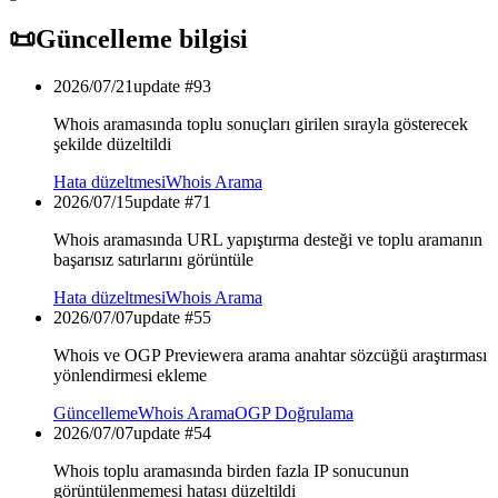
📜
Güncelleme bilgisi
2026/07/21
update #
93
Whois aramasında toplu sonuçları girilen sırayla gösterecek
şekilde düzeltildi
Hata düzeltmesi
Whois Arama
2026/07/15
update #
71
Whois aramasında URL yapıştırma desteği ve toplu aramanın
başarısız satırlarını görüntüle
Hata düzeltmesi
Whois Arama
2026/07/07
update #
55
Whois ve OGP Previewera arama anahtar sözcüğü araştırması
yönlendirmesi ekleme
Güncelleme
Whois Arama
OGP Doğrulama
2026/07/07
update #
54
Whois toplu aramasında birden fazla IP sonucunun
görüntülenmemesi hatası düzeltildi