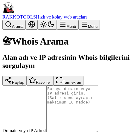
RAKKOTOOLS
Hızlı ve kolay web araçları
Arama
Menü
Menü
📇
Whois Arama
Alan adı ve IP adresinin Whois bilgilerini
sorgulayın
Paylaş
Favoriler
Tam ekran
Domain veya IP Adresi