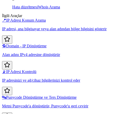
Hata düzeltmesi
Whois Arama
İlgili Araçlar
📍
IP Adresi Konum Arama
IP adresi, ana bilgisayar veya alan adından bölge bilgisini gösterir
🔁
Domain - IP Dönüştürme
Alan adını IPv4 adresine dönüştürür
📡
IP Adresi Kontrolü
IP adresinizi ve ağ/cihaz bilgilerinizi kontrol eder
🔤
Punycode Dönüştürme ve Ters Dönüştürme
Metni Punycode'a dönüştürür, Punycode'u geri çevirir