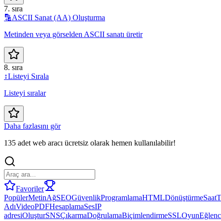
7. sıra
🔡
ASCII Sanat (AA) Oluşturma
Metinden veya görselden ASCII sanatı üretir
8. sıra
↕️
Listeyi Sırala
Listeyi sıralar
Daha fazlasını gör
135 adet web aracı ücretsiz olarak hemen kullanılabilir!
Favoriler
Popüler
Metin
Ağ
SEO
Güvenlik
Programlama
HTML
Dönüştürme
Saat
T
Adı
Video
PDF
Hesaplama
Ses
IP
adresi
Oluştur
SNS
Çıkarma
Doğrulama
Biçimlendirme
SSL
Oyun
Eğlenc