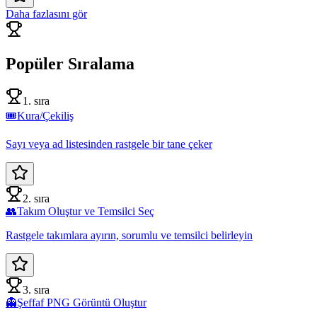
Daha fazlasını gör
Popüler Sıralama
1. sıra
🎟️
Kura/Çekiliş
Sayı veya ad listesinden rastgele bir tane çeker
2. sıra
👥
Takım Oluştur ve Temsilci Seç
Rastgele takımlara ayırın, sorumlu ve temsilci belirleyin
3. sıra
👻
Şeffaf PNG Görüntü Oluştur