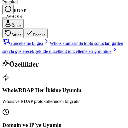
Protokol
RDAP
WHOIS
Örnek
Sıfırla
Doğrula
Güncelleme bilgisi
Whois aramasında toplu sonuçları girilen
sırayla gösterecek şekilde düzeltildi
Güncellemeleri görüntüle
Özellikler
Whois/RDAP Her İkisine Uyumlu
Whois ve RDAP protokollerinden bilgi alın
Domain ve IP'ye Uyumlu