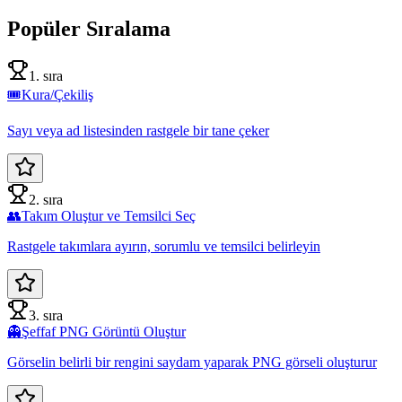
Popüler Sıralama
1. sıra
🎟️
Kura/Çekiliş
Sayı veya ad listesinden rastgele bir tane çeker
2. sıra
👥
Takım Oluştur ve Temsilci Seç
Rastgele takımlara ayırın, sorumlu ve temsilci belirleyin
3. sıra
👻
Şeffaf PNG Görüntü Oluştur
Görselin belirli bir rengini saydam yaparak PNG görseli oluşturur