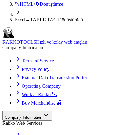
🏷️
HTML
/
🔄
Dönüştürme
Excel→TABLE TAG Dönüştürücü
RAKKOTOOLS
Hızlı ve kolay web araçları
Company Information
Terms of Service
Privacy Policy
External Data Transmission Policy
Operating Company
Work at Rakko 🚀
Buy Merchandise 🏬
Company Information
Rakko Web Services