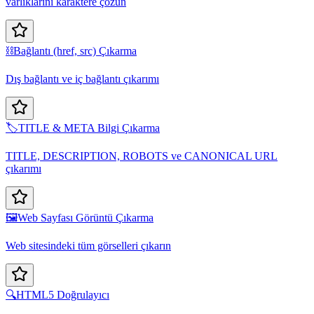
varlıklarını karaktere çözün
⛓️
Bağlantı (href, src) Çıkarma
Dış bağlantı ve iç bağlantı çıkarımı
🏷️
TITLE & META Bilgi Çıkarma
TITLE, DESCRIPTION, ROBOTS ve CANONICAL URL
çıkarımı
🖼️
Web Sayfası Görüntü Çıkarma
Web sitesindeki tüm görselleri çıkarın
🔍
HTML5 Doğrulayıcı