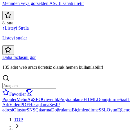
Metinden veya görselden ASCII sanatı üretir
8. sıra
↕️
Listeyi Sırala
Listeyi sıralar
Daha fazlasını gör
135 adet web aracı ücretsiz olarak hemen kullanılabilir!
Favoriler
Popüler
Metin
Ağ
SEO
Güvenlik
Programlama
HTML
Dönüştürme
Saat
T
Adı
Video
PDF
Hesaplama
Ses
IP
adresi
Oluştur
SNS
Çıkarma
Doğrulama
Biçimlendirme
SSL
Oyun
Eğlenc
TOP