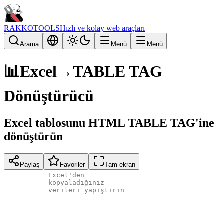
RAKKOTOOLS
Hızlı ve kolay web araçları
Arama
Menü
Menü
📊
Excel→TABLE TAG
Dönüştürücü
Excel tablosunu HTML TABLE TAG'ine
dönüştürün
Paylaş
Favoriler
Tam ekran