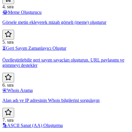
4. sıra
😂
Meme Oluşturucu
Görsele metin ekleyerek mizah görseli (meme) oluşturur
5. sıra
⏳
Geri Sayım Zamanlayıcı Oluştur
Özelleştirilebilir geri sayım sayaçları oluşturun. URL paylaşımı ve
gömmeyi destekler
6. sıra
📇
Whois Arama
Alan adı ve IP adresinin Whois bilgilerini sorgulayın
7. sıra
🔡
ASCII Sanat (AA) Oluşturma