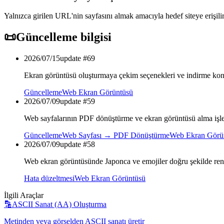
Yalnızca girilen URL'nin sayfasını almak amacıyla hedef siteye erişili
📜
Güncelleme bilgisi
2026/07/15
update #
69
Ekran görüntüsü oluşturmaya çekim seçenekleri ve indirme kon
Güncelleme
Web Ekran Görüntüsü
2026/07/09
update #
59
Web sayfalarının PDF dönüştürme ve ekran görüntüsü alma işleml
Güncelleme
Web Sayfası → PDF Dönüştürme
Web Ekran Görü
2026/07/09
update #
58
Web ekran görüntüsünde Japonca ve emojiler doğru şekilde rende
Hata düzeltmesi
Web Ekran Görüntüsü
İlgili Araçlar
🔡
ASCII Sanat (AA) Oluşturma
Metinden veya görselden ASCII sanatı üretir