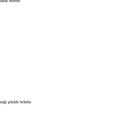
larak belirtin
iği şekilde belirtin