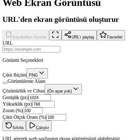
Web Ekran Görüntüsü
URL'den ekran görüntüsü oluşturur
Kaydedilen Ayarlar
URL'ı paylaş
Favoriler
URL
Görüntü Seçenekleri
Çıktı Biçimi
PNG
Görüntüleme Alanı
Çözünürlük ve Cihaz
(Ön ayar yok)
Genişlik (px)
Yükseklik (px)
Zoom (%)
Çıktı Ölçek Oranı (%)
Sıfırla
Çalıştır
URL girerek web sayfasının ekran görüntüsünü alabilirsiniz