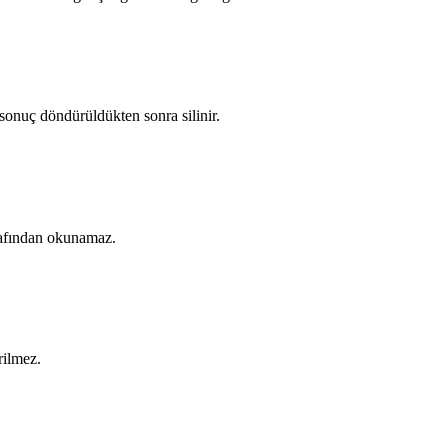
 sonuç döndürüldükten sonra silinir.
arafından okunamaz.
rilmez.