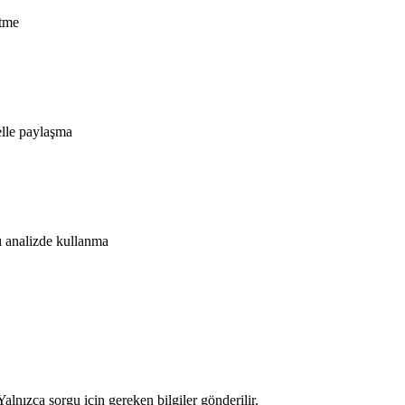
etme
lle paylaşma
lı analizde kullanma
alnızca sorgu için gereken bilgiler gönderilir.